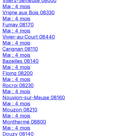
Villers-Semeuse
08000
Maj : 4 mois
Vrigne aux Bois
08330
Maj : 4 mois
Fumay
08170
Maj : 4 mois
Vivier-au-Court
08440
Maj : 4 mois
Carignan
08110
Maj : 4 mois
Bazeilles
08140
Maj : 4 mois
Floing
08200
Maj : 4 mois
Rocroi
08230
Maj : 4 mois
Nouvion-sur-Meuse
08160
Maj : 4 mois
Mouzon
08210
Maj : 4 mois
Monthermé
08800
Maj : 4 mois
Douzy
08140