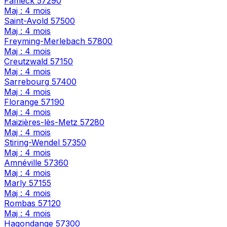
Fameck
57290
Maj : 4 mois
Saint-Avold
57500
Maj : 4 mois
Freyming-Merlebach
57800
Maj : 4 mois
Creutzwald
57150
Maj : 4 mois
Sarrebourg
57400
Maj : 4 mois
Florange
57190
Maj : 4 mois
Maizières-lès-Metz
57280
Maj : 4 mois
Stiring-Wendel
57350
Maj : 4 mois
Amnéville
57360
Maj : 4 mois
Marly
57155
Maj : 4 mois
Rombas
57120
Maj : 4 mois
Hagondange
57300