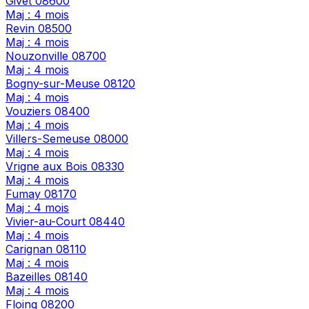
Givet
08600
Maj : 4 mois
Revin
08500
Maj : 4 mois
Nouzonville
08700
Maj : 4 mois
Bogny-sur-Meuse
08120
Maj : 4 mois
Vouziers
08400
Maj : 4 mois
Villers-Semeuse
08000
Maj : 4 mois
Vrigne aux Bois
08330
Maj : 4 mois
Fumay
08170
Maj : 4 mois
Vivier-au-Court
08440
Maj : 4 mois
Carignan
08110
Maj : 4 mois
Bazeilles
08140
Maj : 4 mois
Floing
08200