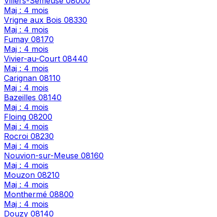
Villers-Semeuse
08000
Maj : 4 mois
Vrigne aux Bois
08330
Maj : 4 mois
Fumay
08170
Maj : 4 mois
Vivier-au-Court
08440
Maj : 4 mois
Carignan
08110
Maj : 4 mois
Bazeilles
08140
Maj : 4 mois
Floing
08200
Maj : 4 mois
Rocroi
08230
Maj : 4 mois
Nouvion-sur-Meuse
08160
Maj : 4 mois
Mouzon
08210
Maj : 4 mois
Monthermé
08800
Maj : 4 mois
Douzy
08140