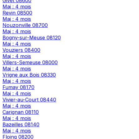
Givet
08600
Maj : 4 mois
Revin
08500
Maj : 4 mois
Nouzonville
08700
Maj : 4 mois
Bogny-sur-Meuse
08120
Maj : 4 mois
Vouziers
08400
Maj : 4 mois
Villers-Semeuse
08000
Maj : 4 mois
Vrigne aux Bois
08330
Maj : 4 mois
Fumay
08170
Maj : 4 mois
Vivier-au-Court
08440
Maj : 4 mois
Carignan
08110
Maj : 4 mois
Bazeilles
08140
Maj : 4 mois
Floing
08200