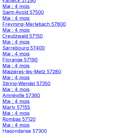
Fameck
57290
Maj : 4 mois
Saint-Avold
57500
Maj : 4 mois
Freyming-Merlebach
57800
Maj : 4 mois
Creutzwald
57150
Maj : 4 mois
Sarrebourg
57400
Maj : 4 mois
Florange
57190
Maj : 4 mois
Maizières-lès-Metz
57280
Maj : 4 mois
Stiring-Wendel
57350
Maj : 4 mois
Amnéville
57360
Maj : 4 mois
Marly
57155
Maj : 4 mois
Rombas
57120
Maj : 4 mois
Hagondange
57300