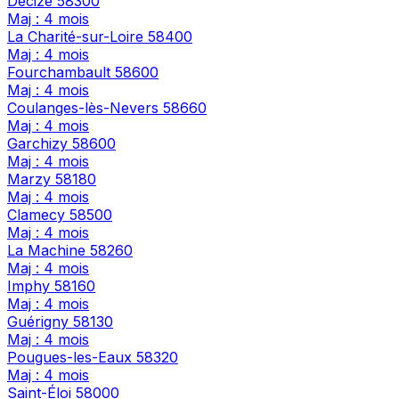
Decize
58300
Maj : 4 mois
La Charité-sur-Loire
58400
Maj : 4 mois
Fourchambault
58600
Maj : 4 mois
Coulanges-lès-Nevers
58660
Maj : 4 mois
Garchizy
58600
Maj : 4 mois
Marzy
58180
Maj : 4 mois
Clamecy
58500
Maj : 4 mois
La Machine
58260
Maj : 4 mois
Imphy
58160
Maj : 4 mois
Guérigny
58130
Maj : 4 mois
Pougues-les-Eaux
58320
Maj : 4 mois
Saint-Éloi
58000