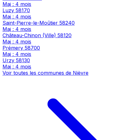
Maj : 4 mois
Luzy
58170
Maj : 4 mois
Saint-Pierre-le-Moûtier
58240
Maj : 4 mois
Château-Chinon (Ville)
58120
Maj : 4 mois
Prémery
58700
Maj : 4 mois
Urzy
58130
Maj : 4 mois
Voir toutes les communes de Nièvre