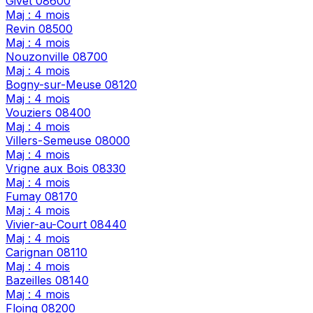
Givet
08600
Maj : 4 mois
Revin
08500
Maj : 4 mois
Nouzonville
08700
Maj : 4 mois
Bogny-sur-Meuse
08120
Maj : 4 mois
Vouziers
08400
Maj : 4 mois
Villers-Semeuse
08000
Maj : 4 mois
Vrigne aux Bois
08330
Maj : 4 mois
Fumay
08170
Maj : 4 mois
Vivier-au-Court
08440
Maj : 4 mois
Carignan
08110
Maj : 4 mois
Bazeilles
08140
Maj : 4 mois
Floing
08200