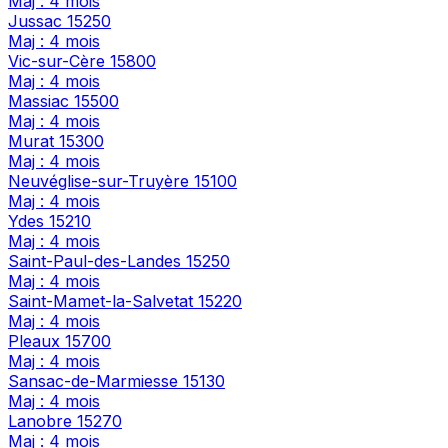
Maj : 4 mois
Jussac
15250
Maj : 4 mois
Vic-sur-Cère
15800
Maj : 4 mois
Massiac
15500
Maj : 4 mois
Murat
15300
Maj : 4 mois
Neuvéglise-sur-Truyère
15100
Maj : 4 mois
Ydes
15210
Maj : 4 mois
Saint-Paul-des-Landes
15250
Maj : 4 mois
Saint-Mamet-la-Salvetat
15220
Maj : 4 mois
Pleaux
15700
Maj : 4 mois
Sansac-de-Marmiesse
15130
Maj : 4 mois
Lanobre
15270
Maj : 4 mois