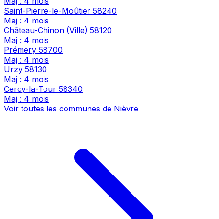
Maj : 4 mois
Saint-Pierre-le-Moûtier
58240
Maj : 4 mois
Château-Chinon (Ville)
58120
Maj : 4 mois
Prémery
58700
Maj : 4 mois
Urzy
58130
Maj : 4 mois
Cercy-la-Tour
58340
Maj : 4 mois
Voir toutes les communes de Nièvre