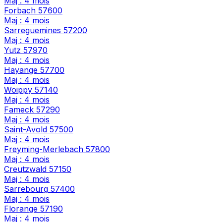
Maj : 4 mois
Forbach
57600
Maj : 4 mois
Sarreguemines
57200
Maj : 4 mois
Yutz
57970
Maj : 4 mois
Hayange
57700
Maj : 4 mois
Woippy
57140
Maj : 4 mois
Fameck
57290
Maj : 4 mois
Saint-Avold
57500
Maj : 4 mois
Freyming-Merlebach
57800
Maj : 4 mois
Creutzwald
57150
Maj : 4 mois
Sarrebourg
57400
Maj : 4 mois
Florange
57190
Maj : 4 mois