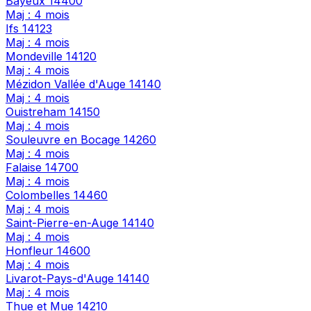
Bayeux
14400
Maj : 4 mois
Ifs
14123
Maj : 4 mois
Mondeville
14120
Maj : 4 mois
Mézidon Vallée d'Auge
14140
Maj : 4 mois
Ouistreham
14150
Maj : 4 mois
Souleuvre en Bocage
14260
Maj : 4 mois
Falaise
14700
Maj : 4 mois
Colombelles
14460
Maj : 4 mois
Saint-Pierre-en-Auge
14140
Maj : 4 mois
Honfleur
14600
Maj : 4 mois
Livarot-Pays-d'Auge
14140
Maj : 4 mois
Thue et Mue
14210