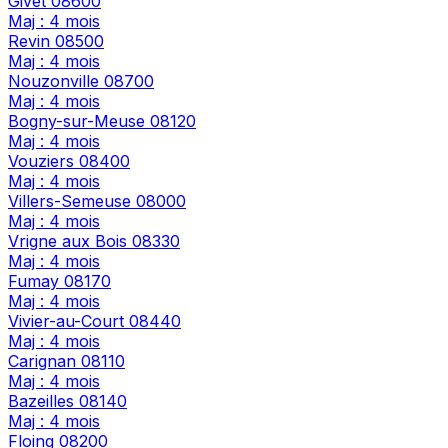
Givet
08600
Maj : 4 mois
Revin
08500
Maj : 4 mois
Nouzonville
08700
Maj : 4 mois
Bogny-sur-Meuse
08120
Maj : 4 mois
Vouziers
08400
Maj : 4 mois
Villers-Semeuse
08000
Maj : 4 mois
Vrigne aux Bois
08330
Maj : 4 mois
Fumay
08170
Maj : 4 mois
Vivier-au-Court
08440
Maj : 4 mois
Carignan
08110
Maj : 4 mois
Bazeilles
08140
Maj : 4 mois
Floing
08200