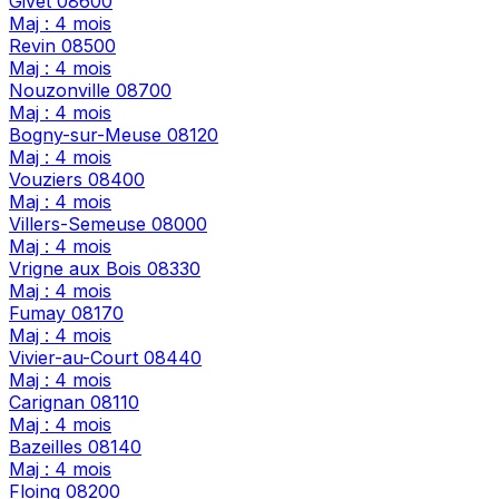
Givet
08600
Maj : 4 mois
Revin
08500
Maj : 4 mois
Nouzonville
08700
Maj : 4 mois
Bogny-sur-Meuse
08120
Maj : 4 mois
Vouziers
08400
Maj : 4 mois
Villers-Semeuse
08000
Maj : 4 mois
Vrigne aux Bois
08330
Maj : 4 mois
Fumay
08170
Maj : 4 mois
Vivier-au-Court
08440
Maj : 4 mois
Carignan
08110
Maj : 4 mois
Bazeilles
08140
Maj : 4 mois
Floing
08200