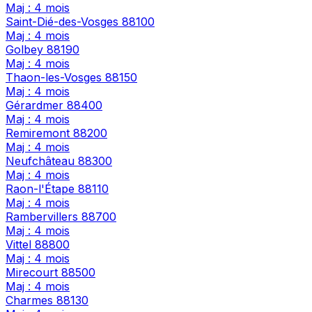
Maj : 4 mois
Saint-Dié-des-Vosges
88100
Maj : 4 mois
Golbey
88190
Maj : 4 mois
Thaon-les-Vosges
88150
Maj : 4 mois
Gérardmer
88400
Maj : 4 mois
Remiremont
88200
Maj : 4 mois
Neufchâteau
88300
Maj : 4 mois
Raon-l'Étape
88110
Maj : 4 mois
Rambervillers
88700
Maj : 4 mois
Vittel
88800
Maj : 4 mois
Mirecourt
88500
Maj : 4 mois
Charmes
88130