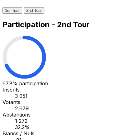
1er Tour
2nd Tour
Participation - 2nd Tour
67.8%
participation
Inscrits
3 951
Votants
2 679
Abstentions
1 272
32.2%
Blancs / Nuls
70