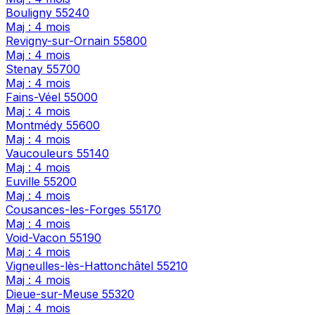
Bouligny
55240
Maj : 4 mois
Revigny-sur-Ornain
55800
Maj : 4 mois
Stenay
55700
Maj : 4 mois
Fains-Véel
55000
Maj : 4 mois
Montmédy
55600
Maj : 4 mois
Vaucouleurs
55140
Maj : 4 mois
Euville
55200
Maj : 4 mois
Cousances-les-Forges
55170
Maj : 4 mois
Void-Vacon
55190
Maj : 4 mois
Vigneulles-lès-Hattonchâtel
55210
Maj : 4 mois
Dieue-sur-Meuse
55320
Maj : 4 mois