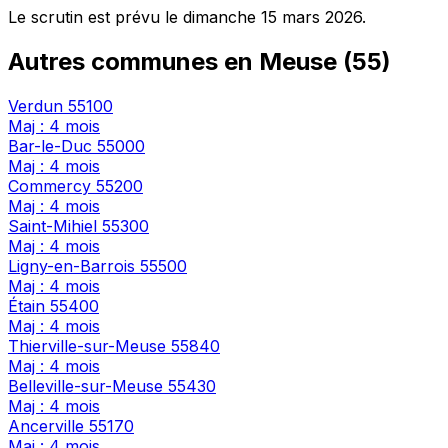
Le scrutin est prévu le dimanche 15 mars 2026.
Autres communes en Meuse (55)
Verdun
55100
Maj : 4 mois
Bar-le-Duc
55000
Maj : 4 mois
Commercy
55200
Maj : 4 mois
Saint-Mihiel
55300
Maj : 4 mois
Ligny-en-Barrois
55500
Maj : 4 mois
Étain
55400
Maj : 4 mois
Thierville-sur-Meuse
55840
Maj : 4 mois
Belleville-sur-Meuse
55430
Maj : 4 mois
Ancerville
55170
Maj : 4 mois