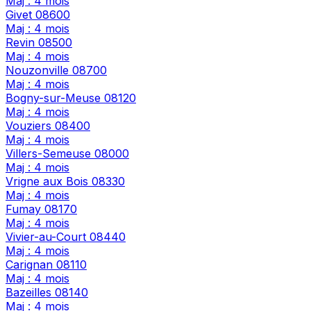
Maj : 4 mois
Givet
08600
Maj : 4 mois
Revin
08500
Maj : 4 mois
Nouzonville
08700
Maj : 4 mois
Bogny-sur-Meuse
08120
Maj : 4 mois
Vouziers
08400
Maj : 4 mois
Villers-Semeuse
08000
Maj : 4 mois
Vrigne aux Bois
08330
Maj : 4 mois
Fumay
08170
Maj : 4 mois
Vivier-au-Court
08440
Maj : 4 mois
Carignan
08110
Maj : 4 mois
Bazeilles
08140
Maj : 4 mois