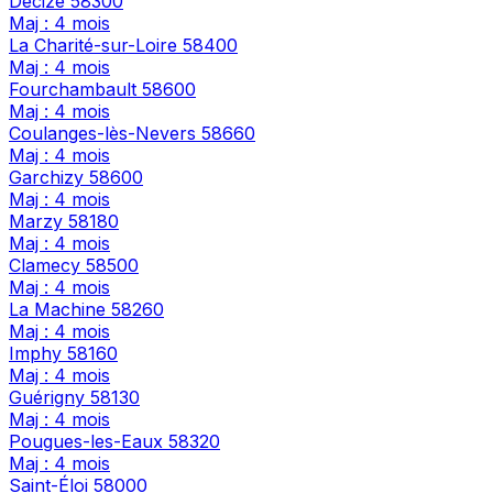
Decize
58300
Maj : 4 mois
La Charité-sur-Loire
58400
Maj : 4 mois
Fourchambault
58600
Maj : 4 mois
Coulanges-lès-Nevers
58660
Maj : 4 mois
Garchizy
58600
Maj : 4 mois
Marzy
58180
Maj : 4 mois
Clamecy
58500
Maj : 4 mois
La Machine
58260
Maj : 4 mois
Imphy
58160
Maj : 4 mois
Guérigny
58130
Maj : 4 mois
Pougues-les-Eaux
58320
Maj : 4 mois
Saint-Éloi
58000