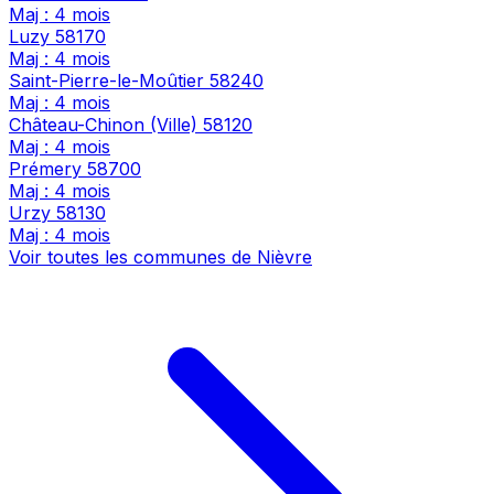
Maj : 4 mois
Luzy
58170
Maj : 4 mois
Saint-Pierre-le-Moûtier
58240
Maj : 4 mois
Château-Chinon (Ville)
58120
Maj : 4 mois
Prémery
58700
Maj : 4 mois
Urzy
58130
Maj : 4 mois
Voir toutes les communes de Nièvre