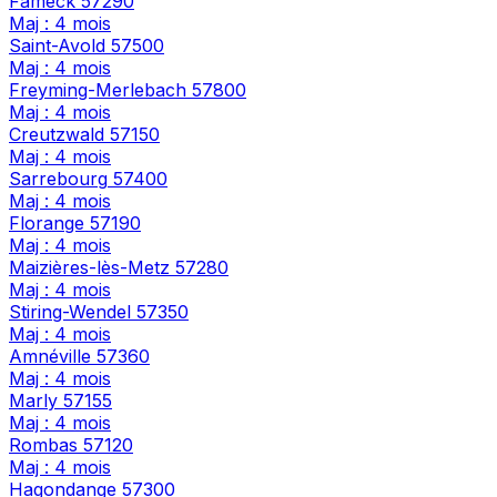
Fameck
57290
Maj : 4 mois
Saint-Avold
57500
Maj : 4 mois
Freyming-Merlebach
57800
Maj : 4 mois
Creutzwald
57150
Maj : 4 mois
Sarrebourg
57400
Maj : 4 mois
Florange
57190
Maj : 4 mois
Maizières-lès-Metz
57280
Maj : 4 mois
Stiring-Wendel
57350
Maj : 4 mois
Amnéville
57360
Maj : 4 mois
Marly
57155
Maj : 4 mois
Rombas
57120
Maj : 4 mois
Hagondange
57300