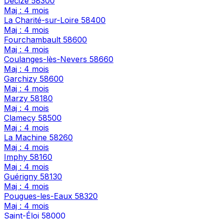
Decize
58300
Maj : 4 mois
La Charité-sur-Loire
58400
Maj : 4 mois
Fourchambault
58600
Maj : 4 mois
Coulanges-lès-Nevers
58660
Maj : 4 mois
Garchizy
58600
Maj : 4 mois
Marzy
58180
Maj : 4 mois
Clamecy
58500
Maj : 4 mois
La Machine
58260
Maj : 4 mois
Imphy
58160
Maj : 4 mois
Guérigny
58130
Maj : 4 mois
Pougues-les-Eaux
58320
Maj : 4 mois
Saint-Éloi
58000