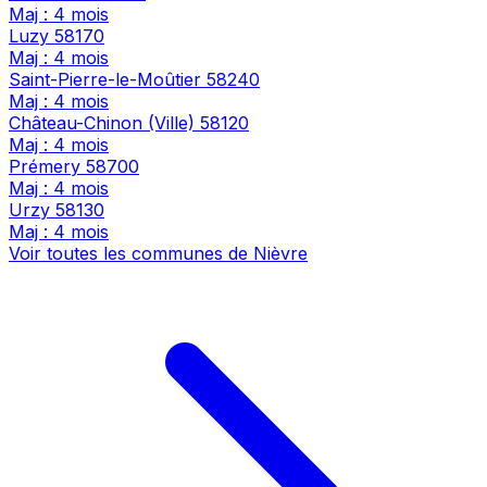
Maj : 4 mois
Luzy
58170
Maj : 4 mois
Saint-Pierre-le-Moûtier
58240
Maj : 4 mois
Château-Chinon (Ville)
58120
Maj : 4 mois
Prémery
58700
Maj : 4 mois
Urzy
58130
Maj : 4 mois
Voir toutes les communes de Nièvre