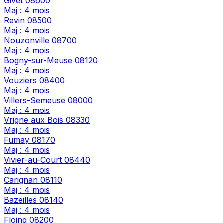
Givet
08600
Maj : 4 mois
Revin
08500
Maj : 4 mois
Nouzonville
08700
Maj : 4 mois
Bogny-sur-Meuse
08120
Maj : 4 mois
Vouziers
08400
Maj : 4 mois
Villers-Semeuse
08000
Maj : 4 mois
Vrigne aux Bois
08330
Maj : 4 mois
Fumay
08170
Maj : 4 mois
Vivier-au-Court
08440
Maj : 4 mois
Carignan
08110
Maj : 4 mois
Bazeilles
08140
Maj : 4 mois
Floing
08200