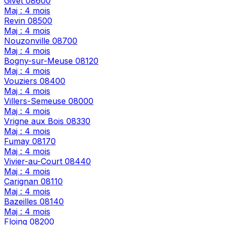
Givet
08600
Maj : 4 mois
Revin
08500
Maj : 4 mois
Nouzonville
08700
Maj : 4 mois
Bogny-sur-Meuse
08120
Maj : 4 mois
Vouziers
08400
Maj : 4 mois
Villers-Semeuse
08000
Maj : 4 mois
Vrigne aux Bois
08330
Maj : 4 mois
Fumay
08170
Maj : 4 mois
Vivier-au-Court
08440
Maj : 4 mois
Carignan
08110
Maj : 4 mois
Bazeilles
08140
Maj : 4 mois
Floing
08200