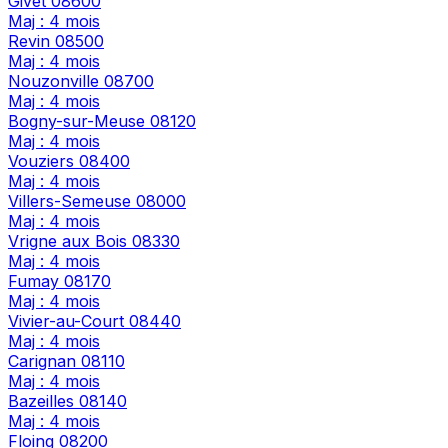
Givet
08600
Maj : 4 mois
Revin
08500
Maj : 4 mois
Nouzonville
08700
Maj : 4 mois
Bogny-sur-Meuse
08120
Maj : 4 mois
Vouziers
08400
Maj : 4 mois
Villers-Semeuse
08000
Maj : 4 mois
Vrigne aux Bois
08330
Maj : 4 mois
Fumay
08170
Maj : 4 mois
Vivier-au-Court
08440
Maj : 4 mois
Carignan
08110
Maj : 4 mois
Bazeilles
08140
Maj : 4 mois
Floing
08200