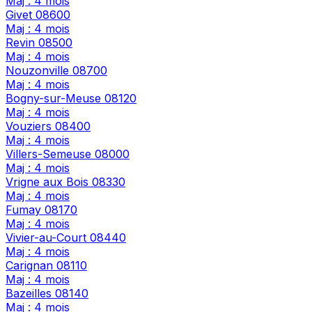
Maj : 4 mois
Givet
08600
Maj : 4 mois
Revin
08500
Maj : 4 mois
Nouzonville
08700
Maj : 4 mois
Bogny-sur-Meuse
08120
Maj : 4 mois
Vouziers
08400
Maj : 4 mois
Villers-Semeuse
08000
Maj : 4 mois
Vrigne aux Bois
08330
Maj : 4 mois
Fumay
08170
Maj : 4 mois
Vivier-au-Court
08440
Maj : 4 mois
Carignan
08110
Maj : 4 mois
Bazeilles
08140
Maj : 4 mois