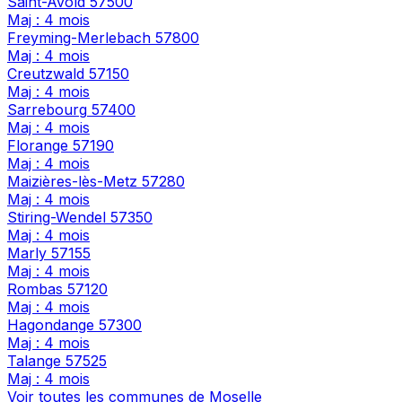
Saint-Avold
57500
Maj : 4 mois
Freyming-Merlebach
57800
Maj : 4 mois
Creutzwald
57150
Maj : 4 mois
Sarrebourg
57400
Maj : 4 mois
Florange
57190
Maj : 4 mois
Maizières-lès-Metz
57280
Maj : 4 mois
Stiring-Wendel
57350
Maj : 4 mois
Marly
57155
Maj : 4 mois
Rombas
57120
Maj : 4 mois
Hagondange
57300
Maj : 4 mois
Talange
57525
Maj : 4 mois
Voir toutes les communes de Moselle