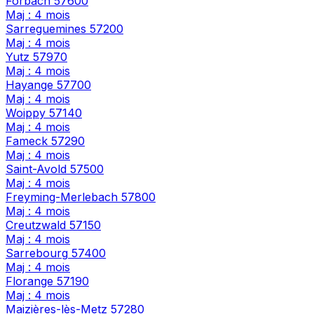
Forbach
57600
Maj : 4 mois
Sarreguemines
57200
Maj : 4 mois
Yutz
57970
Maj : 4 mois
Hayange
57700
Maj : 4 mois
Woippy
57140
Maj : 4 mois
Fameck
57290
Maj : 4 mois
Saint-Avold
57500
Maj : 4 mois
Freyming-Merlebach
57800
Maj : 4 mois
Creutzwald
57150
Maj : 4 mois
Sarrebourg
57400
Maj : 4 mois
Florange
57190
Maj : 4 mois
Maizières-lès-Metz
57280