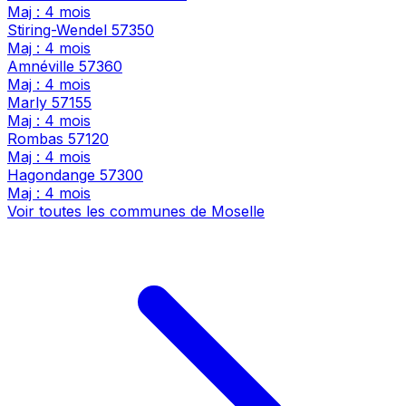
Maj : 4 mois
Stiring-Wendel
57350
Maj : 4 mois
Amnéville
57360
Maj : 4 mois
Marly
57155
Maj : 4 mois
Rombas
57120
Maj : 4 mois
Hagondange
57300
Maj : 4 mois
Voir toutes les communes de Moselle