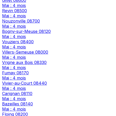
Givet
08600
Maj : 4 mois
Revin
08500
Maj : 4 mois
Nouzonville
08700
Maj : 4 mois
Bogny-sur-Meuse
08120
Maj : 4 mois
Vouziers
08400
Maj : 4 mois
Villers-Semeuse
08000
Maj : 4 mois
Vrigne aux Bois
08330
Maj : 4 mois
Fumay
08170
Maj : 4 mois
Vivier-au-Court
08440
Maj : 4 mois
Carignan
08110
Maj : 4 mois
Bazeilles
08140
Maj : 4 mois
Floing
08200