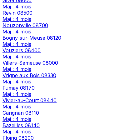
Givet
08600
Maj : 4 mois
Revin
08500
Maj : 4 mois
Nouzonville
08700
Maj : 4 mois
Bogny-sur-Meuse
08120
Maj : 4 mois
Vouziers
08400
Maj : 4 mois
Villers-Semeuse
08000
Maj : 4 mois
Vrigne aux Bois
08330
Maj : 4 mois
Fumay
08170
Maj : 4 mois
Vivier-au-Court
08440
Maj : 4 mois
Carignan
08110
Maj : 4 mois
Bazeilles
08140
Maj : 4 mois
Floing
08200