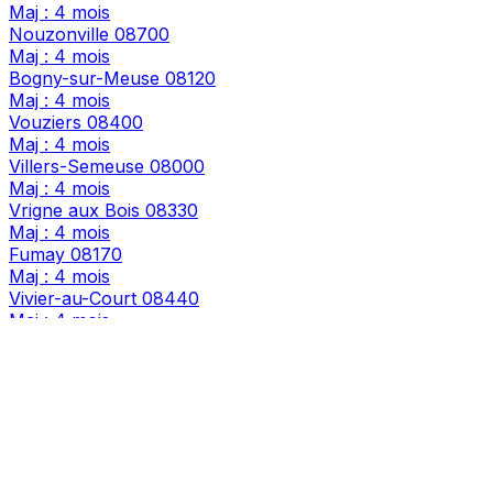
Maj : 4 mois
Nouzonville
08700
Maj : 4 mois
Bogny-sur-Meuse
08120
Maj : 4 mois
Vouziers
08400
Maj : 4 mois
Villers-Semeuse
08000
Maj : 4 mois
Vrigne aux Bois
08330
Maj : 4 mois
Fumay
08170
Maj : 4 mois
Vivier-au-Court
08440
Maj : 4 mois
Carignan
08110
Maj : 4 mois
Bazeilles
08140
Maj : 4 mois
Floing
08200
Maj : 4 mois
Rocroi
08230