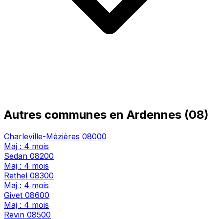
Autres communes en Ardennes (08)
Charleville-Mézières
08000
Maj : 4 mois
Sedan
08200
Maj : 4 mois
Rethel
08300
Maj : 4 mois
Givet
08600
Maj : 4 mois
Revin
08500