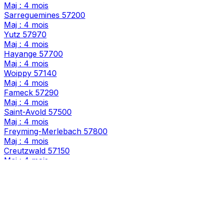
Maj : 4 mois
Sarreguemines
57200
Maj : 4 mois
Yutz
57970
Maj : 4 mois
Hayange
57700
Maj : 4 mois
Woippy
57140
Maj : 4 mois
Fameck
57290
Maj : 4 mois
Saint-Avold
57500
Maj : 4 mois
Freyming-Merlebach
57800
Maj : 4 mois
Creutzwald
57150
Maj : 4 mois
Sarrebourg
57400
Maj : 4 mois
Florange
57190
Maj : 4 mois
Maizières-lès-Metz
57280