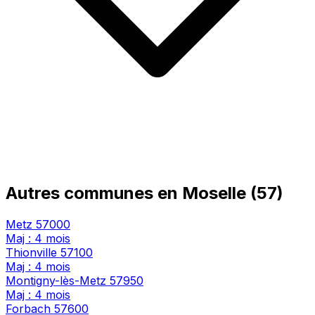
Autres communes en Moselle (57)
Metz
57000
Maj : 4 mois
Thionville
57100
Maj : 4 mois
Montigny-lès-Metz
57950
Maj : 4 mois
Forbach
57600