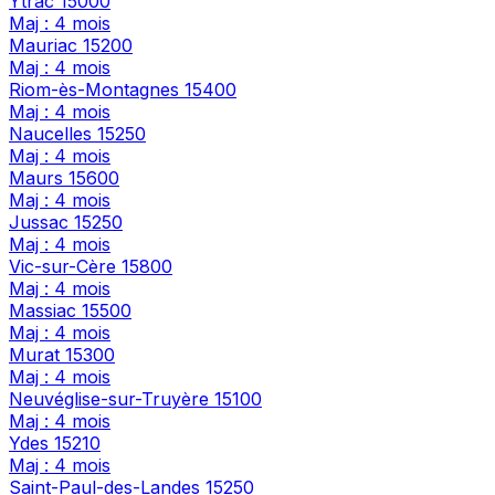
Ytrac
15000
Maj : 4 mois
Mauriac
15200
Maj : 4 mois
Riom-ès-Montagnes
15400
Maj : 4 mois
Naucelles
15250
Maj : 4 mois
Maurs
15600
Maj : 4 mois
Jussac
15250
Maj : 4 mois
Vic-sur-Cère
15800
Maj : 4 mois
Massiac
15500
Maj : 4 mois
Murat
15300
Maj : 4 mois
Neuvéglise-sur-Truyère
15100
Maj : 4 mois
Ydes
15210
Maj : 4 mois
Saint-Paul-des-Landes
15250