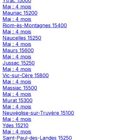
Ytrac
15000
Maj : 4 mois
Mauriac
15200
Maj : 4 mois
Riom-ès-Montagnes
15400
Maj : 4 mois
Naucelles
15250
Maj : 4 mois
Maurs
15600
Maj : 4 mois
Jussac
15250
Maj : 4 mois
Vic-sur-Cère
15800
Maj : 4 mois
Massiac
15500
Maj : 4 mois
Murat
15300
Maj : 4 mois
Neuvéglise-sur-Truyère
15100
Maj : 4 mois
Ydes
15210
Maj : 4 mois
Saint-Paul-des-Landes
15250