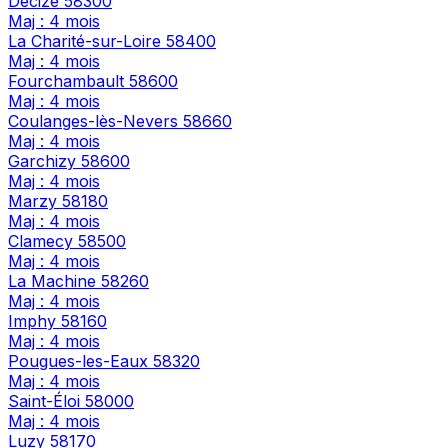
Decize
58300
Maj : 4 mois
La Charité-sur-Loire
58400
Maj : 4 mois
Fourchambault
58600
Maj : 4 mois
Coulanges-lès-Nevers
58660
Maj : 4 mois
Garchizy
58600
Maj : 4 mois
Marzy
58180
Maj : 4 mois
Clamecy
58500
Maj : 4 mois
La Machine
58260
Maj : 4 mois
Imphy
58160
Maj : 4 mois
Pougues-les-Eaux
58320
Maj : 4 mois
Saint-Éloi
58000
Maj : 4 mois
Luzy
58170