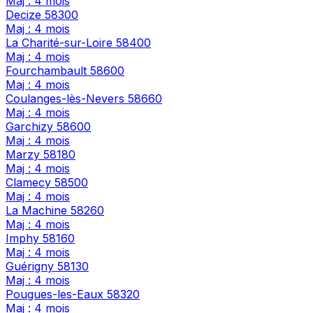
Maj : 4 mois
Decize
58300
Maj : 4 mois
La Charité-sur-Loire
58400
Maj : 4 mois
Fourchambault
58600
Maj : 4 mois
Coulanges-lès-Nevers
58660
Maj : 4 mois
Garchizy
58600
Maj : 4 mois
Marzy
58180
Maj : 4 mois
Clamecy
58500
Maj : 4 mois
La Machine
58260
Maj : 4 mois
Imphy
58160
Maj : 4 mois
Guérigny
58130
Maj : 4 mois
Pougues-les-Eaux
58320
Maj : 4 mois