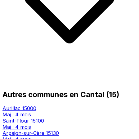
Autres communes en Cantal (15)
Aurillac
15000
Maj : 4 mois
Saint-Flour
15100
Maj : 4 mois
Arpajon-sur-Cère
15130