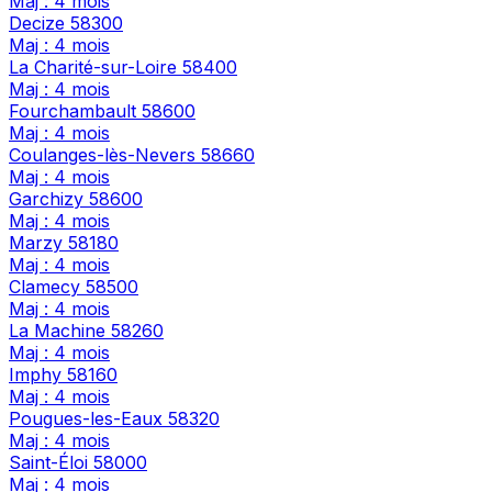
Maj : 4 mois
Decize
58300
Maj : 4 mois
La Charité-sur-Loire
58400
Maj : 4 mois
Fourchambault
58600
Maj : 4 mois
Coulanges-lès-Nevers
58660
Maj : 4 mois
Garchizy
58600
Maj : 4 mois
Marzy
58180
Maj : 4 mois
Clamecy
58500
Maj : 4 mois
La Machine
58260
Maj : 4 mois
Imphy
58160
Maj : 4 mois
Pougues-les-Eaux
58320
Maj : 4 mois
Saint-Éloi
58000
Maj : 4 mois