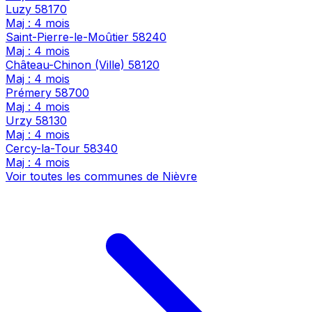
Luzy
58170
Maj : 4 mois
Saint-Pierre-le-Moûtier
58240
Maj : 4 mois
Château-Chinon (Ville)
58120
Maj : 4 mois
Prémery
58700
Maj : 4 mois
Urzy
58130
Maj : 4 mois
Cercy-la-Tour
58340
Maj : 4 mois
Voir toutes les communes de Nièvre