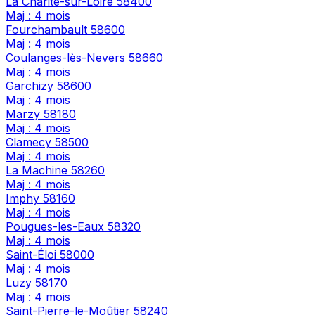
La Charité-sur-Loire
58400
Maj : 4 mois
Fourchambault
58600
Maj : 4 mois
Coulanges-lès-Nevers
58660
Maj : 4 mois
Garchizy
58600
Maj : 4 mois
Marzy
58180
Maj : 4 mois
Clamecy
58500
Maj : 4 mois
La Machine
58260
Maj : 4 mois
Imphy
58160
Maj : 4 mois
Pougues-les-Eaux
58320
Maj : 4 mois
Saint-Éloi
58000
Maj : 4 mois
Luzy
58170
Maj : 4 mois
Saint-Pierre-le-Moûtier
58240