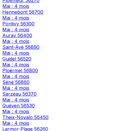
Ploemeur
56270
Maj : 4 mois
Hennebont
56700
Maj : 4 mois
Pontivy
56300
Maj : 4 mois
Auray
56400
Maj : 4 mois
Saint-Avé
56890
Maj : 4 mois
Guidel
56520
Maj : 4 mois
Ploërmel
56800
Maj : 4 mois
Séné
56860
Maj : 4 mois
Sarzeau
56370
Maj : 4 mois
Quéven
56530
Maj : 4 mois
Theix-Noyalo
56450
Maj : 4 mois
Larmor-Plage
56260