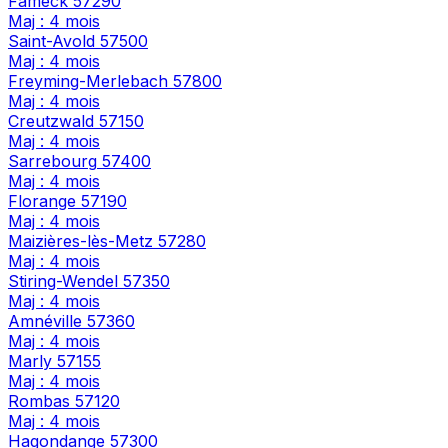
Fameck
57290
Maj : 4 mois
Saint-Avold
57500
Maj : 4 mois
Freyming-Merlebach
57800
Maj : 4 mois
Creutzwald
57150
Maj : 4 mois
Sarrebourg
57400
Maj : 4 mois
Florange
57190
Maj : 4 mois
Maizières-lès-Metz
57280
Maj : 4 mois
Stiring-Wendel
57350
Maj : 4 mois
Amnéville
57360
Maj : 4 mois
Marly
57155
Maj : 4 mois
Rombas
57120
Maj : 4 mois
Hagondange
57300