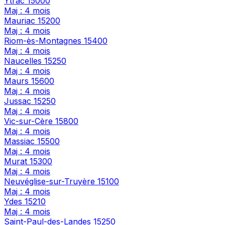
Ytrac
15000
Maj : 4 mois
Mauriac
15200
Maj : 4 mois
Riom-ès-Montagnes
15400
Maj : 4 mois
Naucelles
15250
Maj : 4 mois
Maurs
15600
Maj : 4 mois
Jussac
15250
Maj : 4 mois
Vic-sur-Cère
15800
Maj : 4 mois
Massiac
15500
Maj : 4 mois
Murat
15300
Maj : 4 mois
Neuvéglise-sur-Truyère
15100
Maj : 4 mois
Ydes
15210
Maj : 4 mois
Saint-Paul-des-Landes
15250