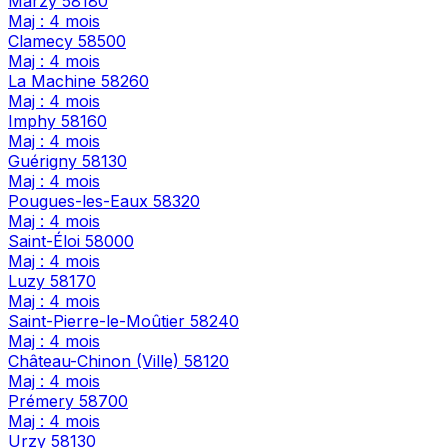
Marzy
58180
Maj : 4 mois
Clamecy
58500
Maj : 4 mois
La Machine
58260
Maj : 4 mois
Imphy
58160
Maj : 4 mois
Guérigny
58130
Maj : 4 mois
Pougues-les-Eaux
58320
Maj : 4 mois
Saint-Éloi
58000
Maj : 4 mois
Luzy
58170
Maj : 4 mois
Saint-Pierre-le-Moûtier
58240
Maj : 4 mois
Château-Chinon (Ville)
58120
Maj : 4 mois
Prémery
58700
Maj : 4 mois
Urzy
58130