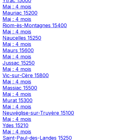
Ytrac
15000
Maj : 4 mois
Mauriac
15200
Maj : 4 mois
Riom-ès-Montagnes
15400
Maj : 4 mois
Naucelles
15250
Maj : 4 mois
Maurs
15600
Maj : 4 mois
Jussac
15250
Maj : 4 mois
Vic-sur-Cère
15800
Maj : 4 mois
Massiac
15500
Maj : 4 mois
Murat
15300
Maj : 4 mois
Neuvéglise-sur-Truyère
15100
Maj : 4 mois
Ydes
15210
Maj : 4 mois
Saint-Paul-des-Landes
15250