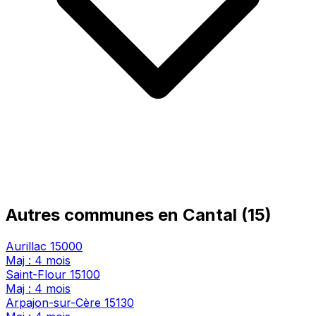
Autres communes en Cantal (15)
Aurillac
15000
Maj : 4 mois
Saint-Flour
15100
Maj : 4 mois
Arpajon-sur-Cère
15130