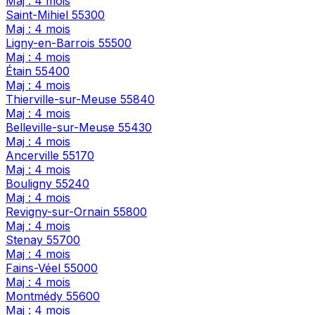
Maj : 4 mois
Saint-Mihiel
55300
Maj : 4 mois
Ligny-en-Barrois
55500
Maj : 4 mois
Étain
55400
Maj : 4 mois
Thierville-sur-Meuse
55840
Maj : 4 mois
Belleville-sur-Meuse
55430
Maj : 4 mois
Ancerville
55170
Maj : 4 mois
Bouligny
55240
Maj : 4 mois
Revigny-sur-Ornain
55800
Maj : 4 mois
Stenay
55700
Maj : 4 mois
Fains-Véel
55000
Maj : 4 mois
Montmédy
55600
Maj : 4 mois