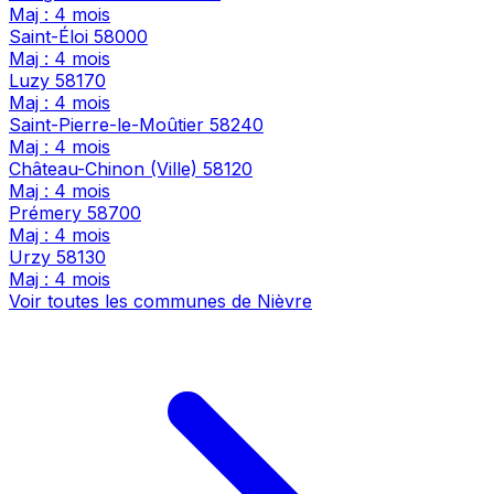
Maj : 4 mois
Saint-Éloi
58000
Maj : 4 mois
Luzy
58170
Maj : 4 mois
Saint-Pierre-le-Moûtier
58240
Maj : 4 mois
Château-Chinon (Ville)
58120
Maj : 4 mois
Prémery
58700
Maj : 4 mois
Urzy
58130
Maj : 4 mois
Voir toutes les communes de Nièvre