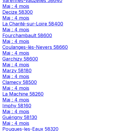
Varennes-Vauzelles
58640
Maj : 4 mois
Decize
58300
Maj : 4 mois
La Charité-sur-Loire
58400
Maj : 4 mois
Fourchambault
58600
Maj : 4 mois
Coulanges-lès-Nevers
58660
Maj : 4 mois
Garchizy
58600
Maj : 4 mois
Marzy
58180
Maj : 4 mois
Clamecy
58500
Maj : 4 mois
La Machine
58260
Maj : 4 mois
Imphy
58160
Maj : 4 mois
Guérigny
58130
Maj : 4 mois
Pougues-les-Eaux
58320