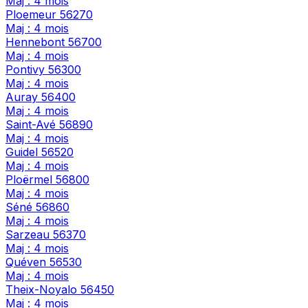
Maj : 4 mois
Ploemeur
56270
Maj : 4 mois
Hennebont
56700
Maj : 4 mois
Pontivy
56300
Maj : 4 mois
Auray
56400
Maj : 4 mois
Saint-Avé
56890
Maj : 4 mois
Guidel
56520
Maj : 4 mois
Ploërmel
56800
Maj : 4 mois
Séné
56860
Maj : 4 mois
Sarzeau
56370
Maj : 4 mois
Quéven
56530
Maj : 4 mois
Theix-Noyalo
56450
Maj : 4 mois