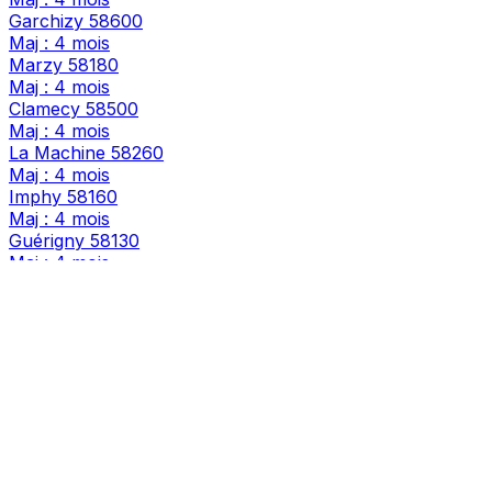
Garchizy
58600
Maj : 4 mois
Marzy
58180
Maj : 4 mois
Clamecy
58500
Maj : 4 mois
La Machine
58260
Maj : 4 mois
Imphy
58160
Maj : 4 mois
Guérigny
58130
Maj : 4 mois
Pougues-les-Eaux
58320
Maj : 4 mois
Saint-Éloi
58000
Maj : 4 mois
Luzy
58170
Maj : 4 mois
Saint-Pierre-le-Moûtier
58240
Maj : 4 mois
Château-Chinon (Ville)
58120
Maj : 4 mois