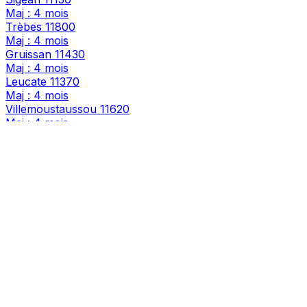
Maj : 4 mois
Trèbes
11800
Maj : 4 mois
Gruissan
11430
Maj : 4 mois
Leucate
11370
Maj : 4 mois
Villemoustaussou
11620
Maj : 4 mois
Fleury
11560
Maj : 4 mois
Cuxac-d'Aude
11590
Maj : 4 mois
Salles-d'Aude
11110
Maj : 4 mois
Bram
11150
Maj : 4 mois
Sallèles-d'Aude
11590
Maj : 4 mois
Quillan
11500
Maj : 4 mois
Pennautier
11610