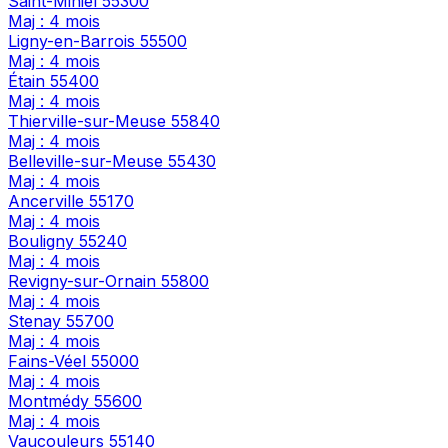
Saint-Mihiel
55300
Maj : 4 mois
Ligny-en-Barrois
55500
Maj : 4 mois
Étain
55400
Maj : 4 mois
Thierville-sur-Meuse
55840
Maj : 4 mois
Belleville-sur-Meuse
55430
Maj : 4 mois
Ancerville
55170
Maj : 4 mois
Bouligny
55240
Maj : 4 mois
Revigny-sur-Ornain
55800
Maj : 4 mois
Stenay
55700
Maj : 4 mois
Fains-Véel
55000
Maj : 4 mois
Montmédy
55600
Maj : 4 mois
Vaucouleurs
55140